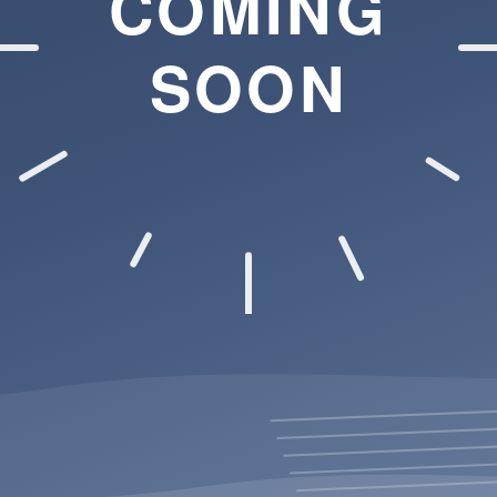
COMING
SOON